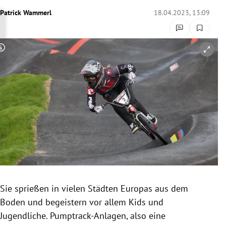
rreich Untermenü
Patrick Wammerl
18.04.2023, 13:09
rt Untermenü
Copyright-Hinweis öffnen/schließen
schaft Untermenü
s Untermenü
zeit Untermenü
undheit Untermenü
tur Untermenü
nung Untermenü
Sie sprießen in vielen Städten Europas aus dem
Boden und begeistern vor allem Kids und
lität Untermenü
Jugendliche. Pumptrack-Anlagen, also eine