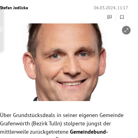
rreich Untermenü
Stefan Jedlicka
06.03.2024, 11:17
rt Untermenü
Copyright-Hinweis öffnen/schließen
schaft Untermenü
s Untermenü
zeit Untermenü
undheit Untermenü
tur Untermenü
nung Untermenü
Über Grundstücksdeals in seiner eigenen Gemeinde
Grafenwörth (Bezirk Tulln) stolperte jüngst der
lität Untermenü
mittlerweile zurückgetretene
Gemeindebund-