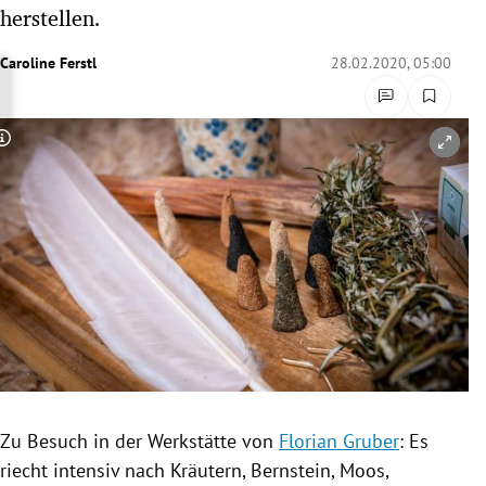
herstellen.
rreich Untermenü
Caroline Ferstl
28.02.2020, 05:00
rt Untermenü
schaft Untermenü
Copyright-Hinweis öffnen/schließen
s Untermenü
zeit Untermenü
undheit Untermenü
tur Untermenü
nung Untermenü
lität Untermenü
Zu Besuch in der
Werkstätte
von
Florian Gruber
: Es
riecht intensiv nach Kräutern, Bernstein, Moos,