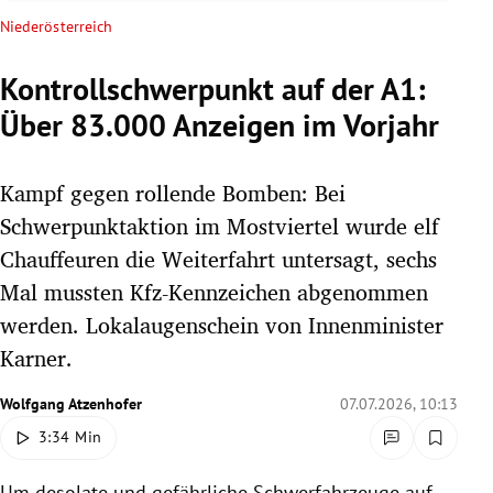
rreich Untermenü
Niederösterreich
rt Untermenü
Kontrollschwerpunkt auf der A1:
Über 83.000 Anzeigen im Vorjahr
schaft Untermenü
s Untermenü
Kampf gegen rollende Bomben: Bei
Schwerpunktaktion im Mostviertel wurde elf
zeit Untermenü
Chauffeuren die Weiterfahrt untersagt, sechs
Mal mussten Kfz-Kennzeichen abgenommen
undheit Untermenü
werden. Lokalaugenschein von Innenminister
tur Untermenü
Karner.
nung Untermenü
Wolfgang Atzenhofer
07.07.2026, 10:13
3:34 Min
lität Untermenü
Um desolate und gefährliche Schwerfahrzeuge auf