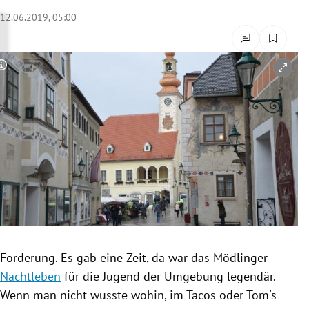
rreich Untermenü
12.06.2019, 05:00
rt Untermenü
Copyright-Hinweis öffnen/schließen
schaft Untermenü
s Untermenü
zeit Untermenü
undheit Untermenü
tur Untermenü
nung Untermenü
Forderung. Es gab eine Zeit, da war das Mödlinger
Nachtleben
für die Jugend der Umgebung legendär.
lität Untermenü
Wenn man nicht wusste wohin, im Tacos oder Tom's