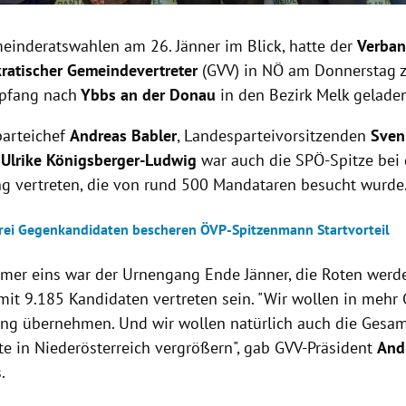
einderatswahlen am 26. Jänner im Blick, hatte der
Verba
ratischer Gemeindevertreter
(GVV) in NÖ am Donnerstag 
pfang nach
Ybbs an der Donau
in den Bezirk Melk gelade
arteichef
Andreas Babler
, Landesparteivorsitzenden
Sven
Ulrike Königsberger-Ludwig
war auch die SPÖ-Spitze bei 
ng vertreten, die von rund 500 Mandataren besucht wurde
rei Gegenkandidaten bescheren ÖVP-Spitzenmann Startvorteil
r eins war der Urnengang Ende Jänner, die Roten werd
it 9.185 Kandidaten vertreten sein. "Wir wollen in meh
ng übernehmen. Und wir wollen natürlich auch die Gesam
e in Niederösterreich vergrößern", gab GVV-Präsident
And
.