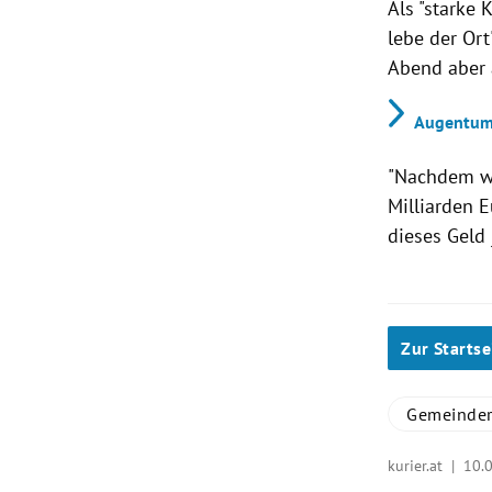
Als "starke 
lebe der Or
Abend aber 
Augentumo
"Nachdem wi
Milliarden E
dieses Geld
Zur Startse
Gemeinder
kurier.at |
10.