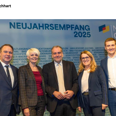
chhart
Hinweis öffnen/schließen