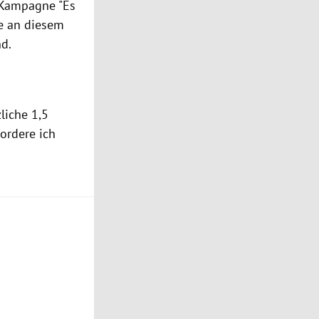
e Kampagne "Es
de an diesem
d.
liche 1,5
ordere ich