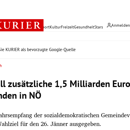
Anmelde
rreich
Politik
Wirtschaft
Sport
Kultur
Freizeit
Gesundheit
Stars
ie KURIER als bevorzugte Google-Quelle
ch
l zusätzliche 1,5 Milliarden Euro
nden in NÖ
ahrsempfang der sozialdemokratischen Gemeindev
ahlziel für den 26. Jänner ausgegeben.