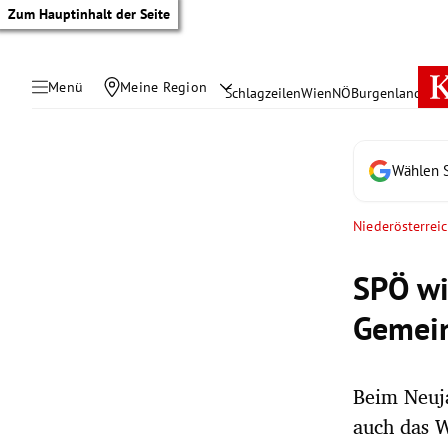
Zum Hauptinhalt der Seite
Menü
Meine Region
Schlagzeilen
Wien
NÖ
Burgenland
Öste
Wählen S
Niederösterrei
SPÖ wil
Gemei
Beim Neuj
tik Untermenü
auch das W
rreich Untermenü