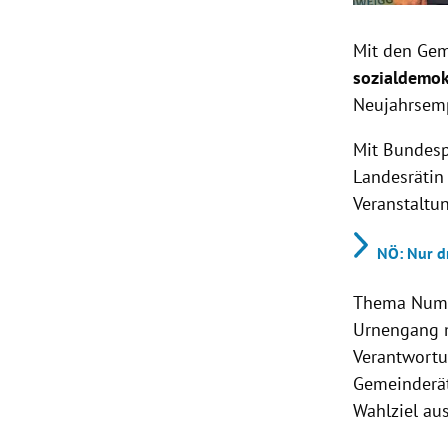
Mit den Gem
sozialdemok
Neujahrsem
Mit Bundesp
Landesrätin
Veranstaltu
NÖ: Nur d
Thema Numme
Urnengang m
Verantwortu
Gemeinderät
Wahlziel aus