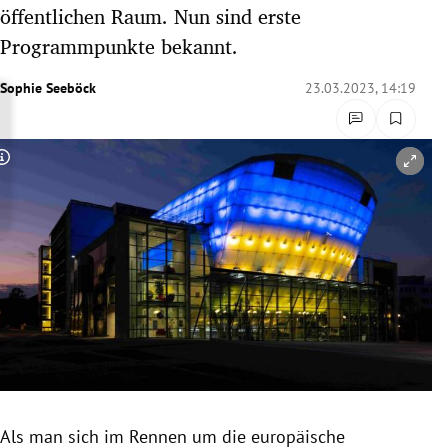
öffentlichen Raum. Nun sind erste
rreich Untermenü
Programmpunkte bekannt.
rt Untermenü
Sophie Seeböck
23.03.2023, 14:19
schaft Untermenü
s Untermenü
Copyright-Hinweis öffnen/schließen
zeit Untermenü
undheit Untermenü
tur Untermenü
nung Untermenü
lität Untermenü
Als man sich im Rennen um die europäische