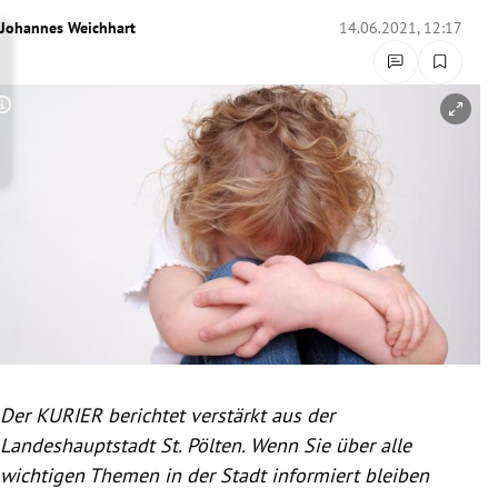
rreich Untermenü
Johannes Weichhart
14.06.2021, 12:17
rt Untermenü
Copyright-Hinweis öffnen/schließen
schaft Untermenü
s Untermenü
zeit Untermenü
undheit Untermenü
tur Untermenü
nung Untermenü
Der KURIER berichtet verstärkt aus der
Landeshauptstadt St. Pölten. Wenn Sie über alle
lität Untermenü
wichtigen Themen in der Stadt informiert bleiben