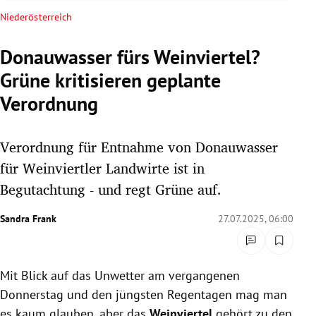
rreich Untermenü
Niederösterreich
rt Untermenü
Donauwasser fürs Weinviertel?
Grüne kritisieren geplante
schaft Untermenü
Verordnung
s Untermenü
Verordnung für Entnahme von Donauwasser
zeit Untermenü
für Weinviertler Landwirte ist in
undheit Untermenü
Begutachtung - und regt Grüne auf.
tur Untermenü
Sandra Frank
27.07.2025, 06:00
nung Untermenü
Mit Blick auf das Unwetter am vergangenen
lität Untermenü
Donnerstag und den jüngsten Regentagen mag man
es kaum glauben, aber das
Weinviertel
gehört zu den