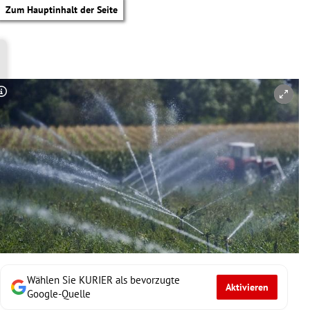
Zum Hauptinhalt der Seite
Copyright-Hinweis öffnen/schließen
Wählen Sie KURIER als bevorzugte
Aktivieren
tik Untermenü
Google-Quelle