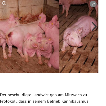
Copyright-Hinweis öffnen/schließen
Co
Slide 1 von 3
Der beschuldigte Landwirt gab am Mittwoch zu
Protokoll, dass in seinem Betrieb Kannibalismus