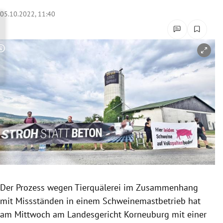
rreich Untermenü
05.10.2022, 11:40
rt Untermenü
Copyright-Hinweis öffnen/schließen
schaft Untermenü
s Untermenü
zeit Untermenü
undheit Untermenü
tur Untermenü
nung Untermenü
Der Prozess wegen Tierquälerei im Zusammenhang
mit Missständen in einem Schweinemastbetrieb hat
lität Untermenü
am Mittwoch am Landesgericht Korneuburg mit einer