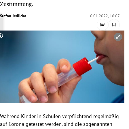
Zustimmung.
rreich Untermenü
Stefan Jedlicka
10.01.2022, 16:07
rt Untermenü
schaft Untermenü
Copyright-Hinweis öffnen/schließen
s Untermenü
zeit Untermenü
undheit Untermenü
tur Untermenü
nung Untermenü
Während Kinder in Schulen verpflichtend regelmäßig
lität Untermenü
auf Corona getestet werden, sind die sogenannten