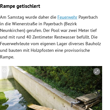
Rampe getischlert
Am Samstag wurde daher die
Feuerwehr
Payerbach
in die Wienerstraße in
Payerbach
(Bezirk
Neunkirchen
) gerufen. Der Pool war zwei Meter tief
und mit rund 40 Zentimeter Restwasser befüllt. Die
Feuerwehrleute vom eigenen Lager diverses Bauholz
und bauten mit Holzpfosten eine provisorische
Rampe
.
Copyright-Hinweis öffnen/schließen
Co