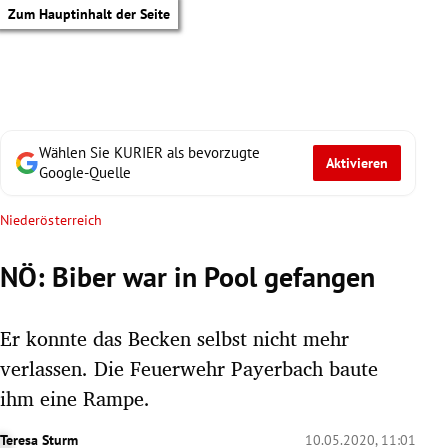
Zum Hauptinhalt der Seite
Wählen Sie KURIER als bevorzugte
Aktivieren
Google-Quelle
Niederösterreich
NÖ: Biber war in Pool gefangen
Er konnte das Becken selbst nicht mehr
verlassen. Die Feuerwehr Payerbach baute
ihm eine Rampe.
tik Untermenü
Teresa Sturm
10.05.2020, 11:01