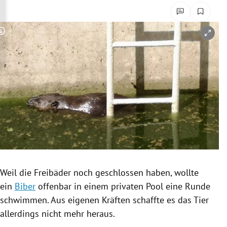
rreich Untermenü
rt Untermenü
Copyright-Hinweis öffnen/schließen
schaft Untermenü
s Untermenü
zeit Untermenü
undheit Untermenü
tur Untermenü
Weil die
Freibäder
noch geschlossen haben, wollte
nung Untermenü
ein
Biber
offenbar in einem privaten Pool eine Runde
schwimmen. Aus eigenen Kräften schaffte es das Tier
lität Untermenü
allerdings nicht mehr heraus.