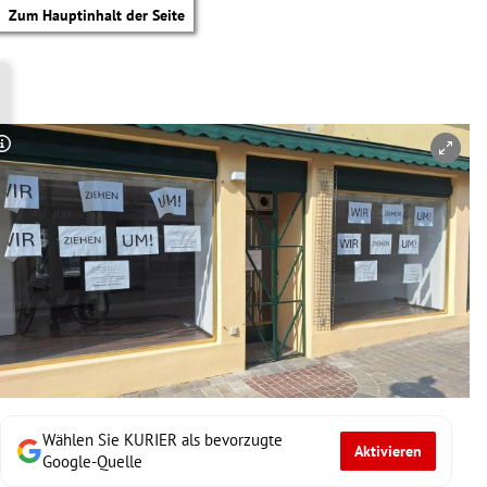
Zum Hauptinhalt der Seite
Copyright-Hinweis öffnen/schließen
Wählen Sie KURIER als bevorzugte
Aktivieren
tik Untermenü
Google-Quelle