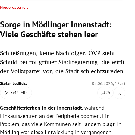
rreich Untermenü
Niederösterreich
rt Untermenü
Sorge in Mödlinger Innenstadt:
Viele Geschäfte stehen leer
schaft Untermenü
s Untermenü
Schließungen, keine Nachfolger. ÖVP sieht
Schuld bei rot-grüner Stadtregierung, die wirft
zeit Untermenü
der Volkspartei vor, die Stadt schlechtzureden.
undheit Untermenü
Stefan Jedlicka
05.06.2026, 12:33
5:44 Min
25
tur Untermenü
Geschäftesterben in der Innenstadt
, während
nung Untermenü
Einkaufszentren an der Peripherie boomen. Ein
lität Untermenü
Problem, das viele Kommunen seit Langem plagt. In
Mödling war diese Entwicklung in vergangenen