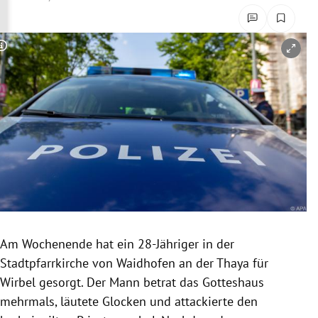
rreich Untermenü
rt Untermenü
Copyright-Hinweis öffnen/schließen
schaft Untermenü
s Untermenü
zeit Untermenü
undheit Untermenü
tur Untermenü
Am Wochenende hat ein 28-Jähriger in der
nung Untermenü
Stadtpfarrkirche
von
Waidhofen an der Thaya
für
Wirbel gesorgt. Der Mann betrat das Gotteshaus
lität Untermenü
mehrmals, läutete Glocken und attackierte den