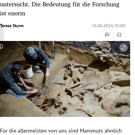
untersucht. Die Bedeutung für die Forschung
rreich Untermenü
ist enorm
rt Untermenü
Teresa Sturm
16.06.2024, 05:00
schaft Untermenü
Copyright-Hinweis öffnen/schließen
s Untermenü
zeit Untermenü
undheit Untermenü
tur Untermenü
nung Untermenü
lität Untermenü
Für die allermeisten von uns sind Mammuts ähnlich