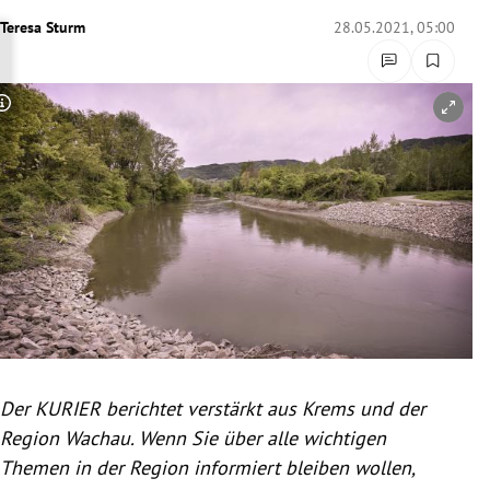
rreich Untermenü
Teresa Sturm
28.05.2021, 05:00
rt Untermenü
Copyright-Hinweis öffnen/schließen
schaft Untermenü
s Untermenü
zeit Untermenü
undheit Untermenü
tur Untermenü
nung Untermenü
Der KURIER berichtet verstärkt aus Krems und der
Region Wachau. Wenn Sie über alle wichtigen
lität Untermenü
Themen in der Region informiert bleiben wollen,