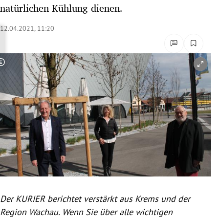
natürlichen Kühlung dienen.
rreich Untermenü
12.04.2021, 11:20
rt Untermenü
schaft Untermenü
Copyright-Hinweis öffnen/schließen
s Untermenü
zeit Untermenü
undheit Untermenü
tur Untermenü
nung Untermenü
lität Untermenü
Der KURIER berichtet verstärkt aus Krems und der
Region Wachau. Wenn Sie über alle wichtigen