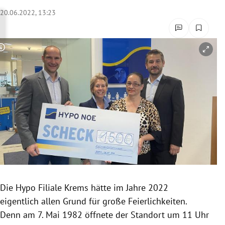
rreich Untermenü
20.06.2022, 13:23
rt Untermenü
Copyright-Hinweis öffnen/schließen
schaft Untermenü
s Untermenü
zeit Untermenü
undheit Untermenü
tur Untermenü
nung Untermenü
Die Hypo Filiale Krems hätte im Jahre 2022
eigentlich allen Grund für große Feierlichkeiten.
lität Untermenü
Denn am 7. Mai 1982 öffnete der Standort um 11 Uhr