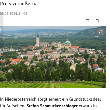
Preis veräußern.
rreich Untermenü
08.08.2024, 14:04
rt Untermenü
schaft Untermenü
Copyright-Hinweis öffnen/schließen
s Untermenü
zeit Untermenü
undheit Untermenü
tur Untermenü
nung Untermenü
In Niederösterreich sorgt erneut ein Grundstücksdeal
lität Untermenü
für Aufsehen.
Stefan Schmuckenschlager
erwarb in