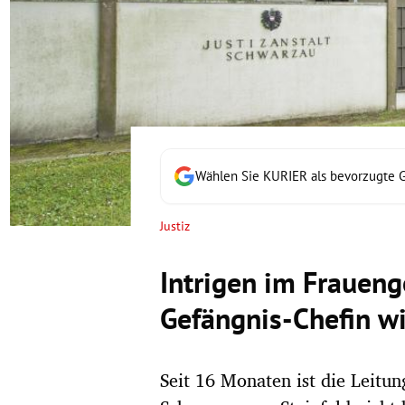
rt Untermenü
schaft Untermenü
s Untermenü
zeit Untermenü
Wählen Sie KURIER als bevorzugte 
undheit Untermenü
Justiz
tur Untermenü
Intrigen im Fraueng
nung Untermenü
Gefängnis-Chefin wi
lität Untermenü
Seit 16 Monaten ist die Leitun