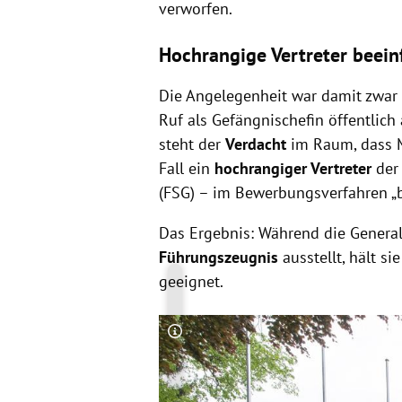
verworfen.
Hochrangige Vertreter beeinf
Die Angelegenheit war damit zwar
Ruf als Gefängnischefin öffentlich 
steht der
Verdacht
im Raum, dass M
Fall ein
hochrangiger Vertreter
der 
(FSG) – im Bewerbungsverfahren „b
Das Ergebnis: Während die General
Führungszeugnis
ausstellt, hält s
geeignet.
Copyright-Hinweis öffnen/schließen