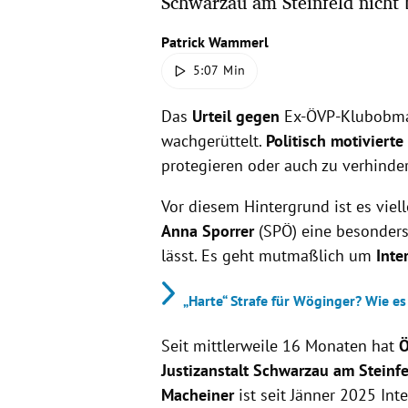
Schwarzau am Steinfeld nicht b
Patrick Wammerl
5:07 Min
Das
Urteil gegen
Ex-ÖVP-Klubob
wachgerüttelt.
Politisch motiviert
protegieren oder auch zu verhind
Vor diesem Hintergrund ist es viel
Anna Sporrer
(SPÖ) eine besonders 
lässt. Es geht mutmaßlich um
Inte
„Harte“ Strafe für Wöginger? Wie es
Seit mittlerweile 16 Monaten hat
Ö
Justizanstalt Schwarzau am Steinfe
Macheiner
ist seit Jänner 2025 Inte