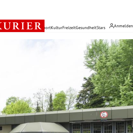
Anmelde
rreich
Politik
Wirtschaft
Sport
Kultur
Freizeit
Gesundheit
Stars