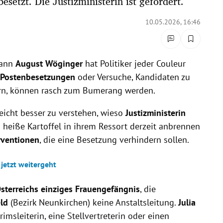
esetzt. Die Justizministerin ist gefordert.
10.05.2026, 16:46
mann
August Wöginger
hat Politiker jeder Couleur
e Postenbesetzungen
oder Versuche, Kandidaten zu
ern, können rasch zum Bumerang werden.
leicht besser zu verstehen, wieso
Justizministerin
heiße Kartoffel in ihrem Ressort derzeit anbrennen
rventionen
, die eine Besetzung verhindern sollen.
 jetzt weitergeht
sterreichs einziges Frauengefängnis
, die
ld
(Bezirk Neunkirchen) keine Anstaltsleitung.
Julia
rimsleiterin, eine Stellvertreterin oder einen