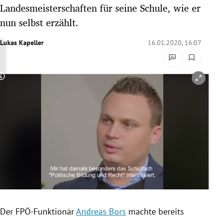
Landesmeisterschaften für seine Schule, wie er
rreich Untermenü
nun selbst erzählt.
rt Untermenü
Lukas Kapeller
16.01.2020, 16:07
schaft Untermenü
s Untermenü
Copyright-Hinweis öffnen/schließen
zeit Untermenü
undheit Untermenü
tur Untermenü
nung Untermenü
lität Untermenü
Der FPÖ-Funktionär
Andreas Bors
machte bereits