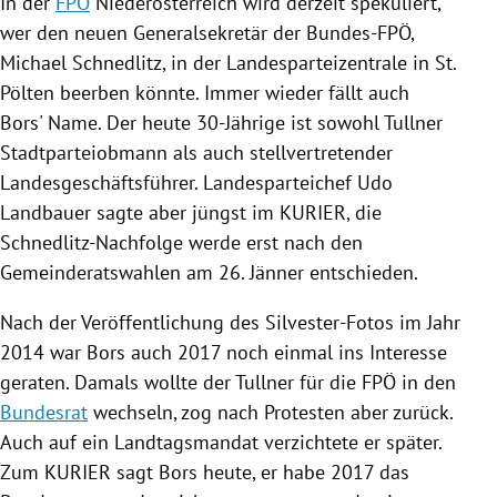
In der
FPÖ
Niederösterreich
wird derzeit spekuliert,
wer den neuen Generalsekretär der Bundes-FPÖ,
Michael Schnedlitz
, in der Landesparteizentrale in
St.
Pölten
beerben könnte. Immer wieder fällt auch
Bors
' Name. Der heute 30-Jährige ist sowohl Tullner
Stadtparteiobmann als auch stellvertretender
Landesgeschäftsführer. Landesparteichef
Udo
Landbauer
sagte aber jüngst im KURIER, die
Schnedlitz-Nachfolge werde erst nach den
Gemeinderatswahlen am 26. Jänner entschieden.
Nach der Veröffentlichung des Silvester-Fotos im Jahr
2014 war
Bors
auch 2017 noch einmal ins Interesse
geraten. Damals wollte der Tullner für die
FPÖ
in den
Bundesrat
wechseln, zog nach Protesten aber zurück.
Auch auf ein Landtagsmandat verzichtete er später.
Zum KURIER sagt
Bors
heute, er habe 2017 das