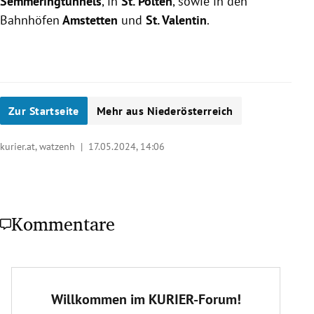
Semmeringtunnels
, in
St. Pölten
, sowie in den
Bahnhöfen
Amstetten
und
St. Valentin
.
Zur Startseite
Mehr aus Niederösterreich
kurier.at, watzenh |
17.05.2024, 14:06
Kommentare