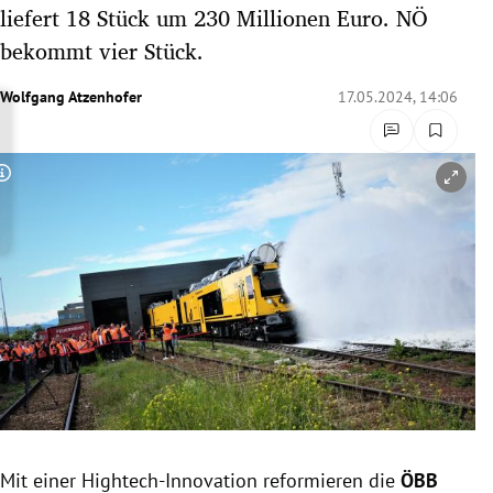
liefert 18 Stück um 230 Millionen Euro. NÖ
rreich Untermenü
bekommt vier Stück.
rt Untermenü
Wolfgang Atzenhofer
17.05.2024, 14:06
schaft Untermenü
s Untermenü
Copyright-Hinweis öffnen/schließen
zeit Untermenü
undheit Untermenü
tur Untermenü
nung Untermenü
lität Untermenü
Mit einer Hightech-Innovation reformieren die
ÖBB