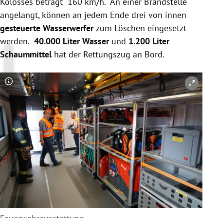
Kolosses beträgt 160 km/h. An einer Brandstelle
angelangt, können an jedem Ende drei von innen
gesteuerte Wasserwerfer
zum Löschen eingesetzt
werden.
40.000 Liter Wasser
und
1.200 Liter
Schaummittel
hat der Rettungszug an Bord.
Copyright-Hinweis öffnen/schließen