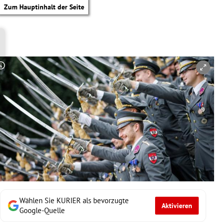
Zum Hauptinhalt der Seite
Copyright-Hinweis öffnen/schließen
Wählen Sie KURIER als bevorzugte
Aktivieren
tik Untermenü
Google-Quelle