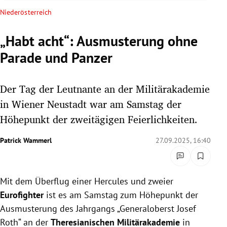
rreich Untermenü
Niederösterreich
rt Untermenü
„Habt acht“: Ausmusterung ohne
Parade und Panzer
schaft Untermenü
s Untermenü
Der Tag der Leutnante an der Militärakademie
in Wiener Neustadt war am Samstag der
zeit Untermenü
Höhepunkt der zweitägigen Feierlichkeiten.
undheit Untermenü
Patrick Wammerl
27.09.2025, 16:40
tur Untermenü
Mit dem Überflug einer Hercules und zweier
nung Untermenü
Eurofighter
ist es am Samstag zum Höhepunkt der
lität Untermenü
Ausmusterung des
Jahrgangs „Generaloberst Josef
Roth“
an der
Theresianischen Militärakademie
in