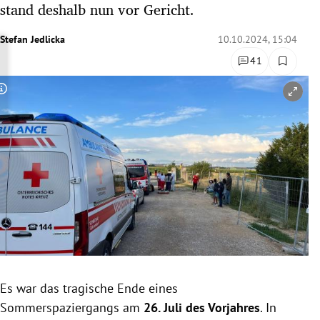
stand deshalb nun vor Gericht.
rreich Untermenü
Stefan Jedlicka
10.10.2024, 15:04
rt Untermenü
41
schaft Untermenü
Copyright-Hinweis öffnen/schließen
s Untermenü
zeit Untermenü
undheit Untermenü
tur Untermenü
nung Untermenü
Es war das tragische Ende eines
lität Untermenü
Sommerspaziergangs am
26. Juli des Vorjahres
. In