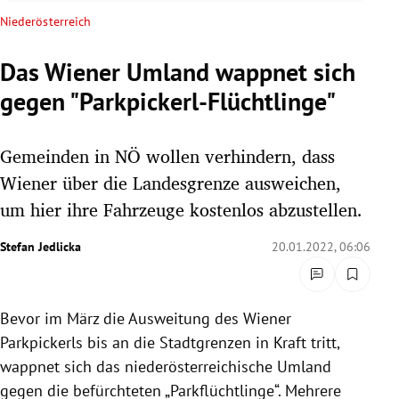
rreich Untermenü
Niederösterreich
rt Untermenü
Das Wiener Umland wappnet sich
gegen "Parkpickerl-Flüchtlinge"
schaft Untermenü
s Untermenü
Gemeinden in NÖ wollen verhindern, dass
Wiener über die Landesgrenze ausweichen,
zeit Untermenü
um hier ihre Fahrzeuge kostenlos abzustellen.
undheit Untermenü
Stefan Jedlicka
20.01.2022, 06:06
tur Untermenü
Bevor im März die Ausweitung des Wiener
nung Untermenü
Parkpickerls bis an die Stadtgrenzen in Kraft tritt,
lität Untermenü
wappnet sich das niederösterreichische Umland
gegen die befürchteten „Parkflüchtlinge“. Mehrere