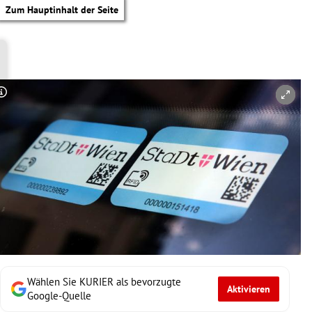
Zum Hauptinhalt der Seite
Copyright-Hinweis öffnen/schließen
Wählen Sie KURIER als bevorzugte
Aktivieren
tik Untermenü
Google-Quelle