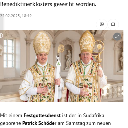
Benediktinerklosters geweiht worden.
rreich Untermenü
22.02.2025, 18:49
rt Untermenü
schaft Untermenü
Copyright-Hinweis öffnen/schließen
s Untermenü
zeit Untermenü
undheit Untermenü
tur Untermenü
nung Untermenü
Mit einem
Festgottesdienst
ist der in Südafrika
lität Untermenü
geborene
Patrick Schöder
am Samstag zum neuen