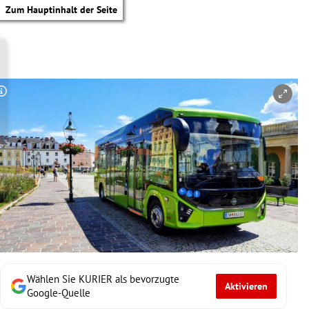
Zum Hauptinhalt der Seite
Copyright-Hinweis öffnen/schließen
Wählen Sie KURIER als bevorzugte
Aktivieren
tik Untermenü
Google-Quelle