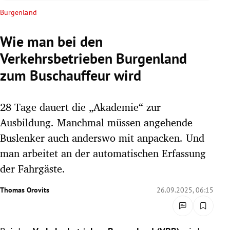
rreich Untermenü
Burgenland
rt Untermenü
Wie man bei den
Verkehrsbetrieben Burgenland
schaft Untermenü
zum Buschauffeur wird
s Untermenü
28 Tage dauert die „Akademie“ zur
zeit Untermenü
Ausbildung. Manchmal müssen angehende
undheit Untermenü
Buslenker auch anderswo mit anpacken. Und
man arbeitet an der automatischen Erfassung
tur Untermenü
der Fahrgäste.
nung Untermenü
Thomas Orovits
26.09.2025, 06:15
lität Untermenü