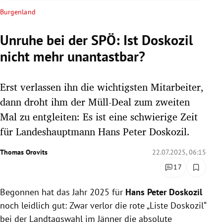
rreich Untermenü
Burgenland
rt Untermenü
Unruhe bei der SPÖ: Ist Doskozil
nicht mehr unantastbar?
schaft Untermenü
s Untermenü
Erst verlassen ihn die wichtigsten Mitarbeiter,
dann droht ihm der Müll-Deal zum zweiten
zeit Untermenü
Mal zu entgleiten: Es ist eine schwierige Zeit
für Landeshauptmann Hans Peter Doskozil.
undheit Untermenü
Thomas Orovits
22.07.2025, 06:15
tur Untermenü
17
nung Untermenü
Begonnen hat das Jahr 2025 für
Hans Peter Doskozil
lität Untermenü
noch leidlich gut: Zwar verlor die rote „Liste Doskozil“
bei der Landtagswahl im Jänner die absolute