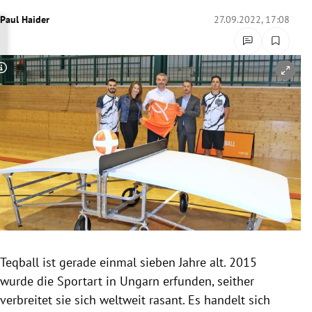
rreich Untermenü
Paul Haider
27.09.2022, 17:08
rt Untermenü
Copyright-Hinweis öffnen/schließen
schaft Untermenü
s Untermenü
zeit Untermenü
undheit Untermenü
tur Untermenü
nung Untermenü
Teqball ist gerade einmal sieben Jahre alt. 2015
wurde die Sportart in Ungarn erfunden, seither
lität Untermenü
verbreitet sie sich weltweit rasant. Es handelt sich