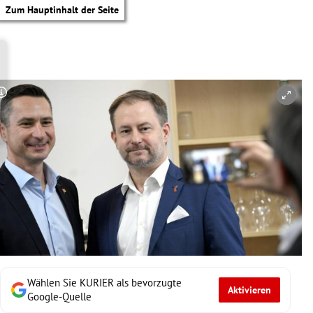
Zum Hauptinhalt der Seite
Copyright-Hinweis öffnen/schließen
Wählen Sie KURIER als bevorzugte
Aktivieren
tik Untermenü
Google-Quelle