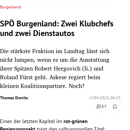
rreich Untermenü
Burgenland
rt Untermenü
SPÖ Burgenland: Zwei Klubchefs
und zwei Dienstautos
schaft Untermenü
s Untermenü
Die stärkste Fraktion im Landtag lässt sich
nicht lumpen, wenn es um die Ausstattung
zeit Untermenü
ihrer Spitzen Robert Hergovich (li.) und
Roland Fürst geht. Askese regiert beim
undheit Untermenü
kleinen Koalitionspartner. Noch?
tur Untermenü
Thomas Orovits
17.04.2025, 06:15
nung Untermenü
37
lität Untermenü
Eines der letzten Kapitel im
rot-grünen
Regierungspakt
trägt den salbungsvollen Titel: