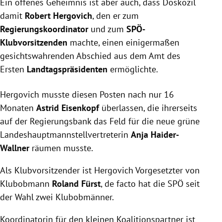
Ein offenes Geheimnis ist aber auch, dass Doskozil
damit
Robert Hergovich
, den er zum
Regierungskoordinator
und zum
SPÖ-
Klubvorsitzenden
machte, einen einigermaßen
gesichtswahrenden Abschied aus dem Amt des
Ersten
Landtagspräsidenten
ermöglichte.
Hergovich musste diesen Posten nach nur 16
Monaten
Astrid Eisenkopf
überlassen, die ihrerseits
auf der Regierungsbank das Feld für die neue grüne
Landeshauptmannstellvertreterin
Anja Haider-
Wallner
räumen musste.
Als Klubvorsitzender ist Hergovich Vorgesetzter von
Klubobmann
Roland Fürst
, de facto hat die SPÖ seit
der Wahl zwei Klubobmänner.
Koordinatorin für den kleinen Koalitionspartner ist