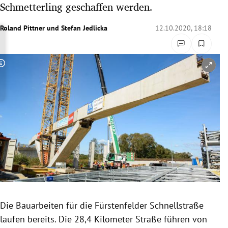
Schmetterling geschaffen werden.
rreich Untermenü
Roland Pittner
und
Stefan Jedlicka
12.10.2020, 18:18
rt Untermenü
schaft Untermenü
Copyright-Hinweis öffnen/schließen
s Untermenü
zeit Untermenü
undheit Untermenü
tur Untermenü
nung Untermenü
Die Bauarbeiten für die Fürstenfelder Schnellstraße
lität Untermenü
laufen bereits. Die 28,4 Kilometer Straße führen von