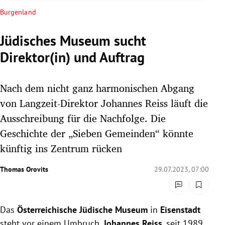
rreich Untermenü
Burgenland
rt Untermenü
Jüdisches Museum sucht
Direktor(in) und Auftrag
schaft Untermenü
s Untermenü
Nach dem nicht ganz harmonischen Abgang
von Langzeit-Direktor Johannes Reiss läuft die
zeit Untermenü
Ausschreibung für die Nachfolge. Die
Geschichte der „Sieben Gemeinden“ könnte
undheit Untermenü
künftig ins Zentrum rücken
tur Untermenü
Thomas Orovits
29.07.2023, 07:00
nung Untermenü
lität Untermenü
Das
Österreichische Jüdische Museum
in
Eisenstadt
steht vor einem Umbruch.
Johannes Reiss
, seit 1989