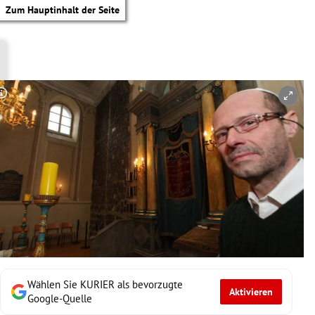
Zum Hauptinhalt der Seite
Copyright-Hinweis öffnen/schließen
Wählen Sie KURIER als bevorzugte
Aktivieren
tik Untermenü
Google-Quelle