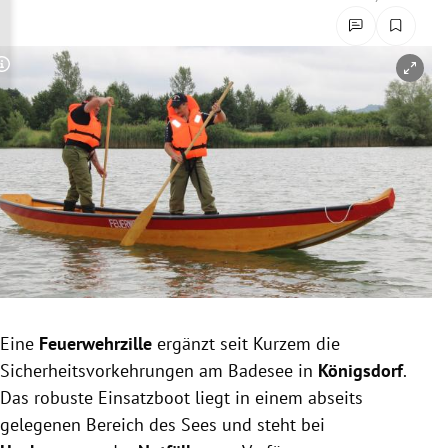
rreich Untermenü
rt Untermenü
Copyright-Hinweis öffnen/schließen
schaft Untermenü
s Untermenü
zeit Untermenü
undheit Untermenü
tur Untermenü
Eine
Feuerwehrzille
ergänzt seit Kurzem die
nung Untermenü
Sicherheitsvorkehrungen am Badesee in
Königsdorf
.
Das robuste Einsatzboot liegt in einem abseits
lität Untermenü
gelegenen Bereich des Sees und steht bei