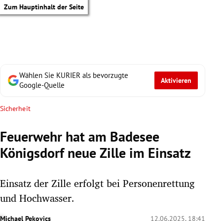
Zum Hauptinhalt der Seite
Wählen Sie KURIER als bevorzugte
Aktivieren
Google-Quelle
Sicherheit
Feuerwehr hat am Badesee
Königsdorf neue Zille im Einsatz
Einsatz der Zille erfolgt bei Personenrettung
und Hochwasser.
tik Untermenü
Michael Pekovics
12.06.2025, 18:41