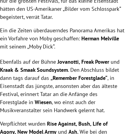
nur die größten Festivals, für das kleine Eisenstadt
hätten den US-Amerikaner „Bilder vom Schlosspark“
begeistert, verrät Tatar.
Ein die Zeiten überdauerndes Panorama Amerikas hat
ein Vorfahre von Moby geschaffen:
Herman Melville
mit seinem „Moby Dick“.
Ebenfalls auf der Bühne
Jovanotti, Freak Power
und
Kraak & Smaak Soundsystem
. Den Abschluss bildet
dann tags darauf das
„Remember Forestglade“
, in
Eisenstadt das jüngste, ansonsten aber das älteste
Festival, erinnert Tatar an die Anfänge des
Forestglade in
Wiesen
, wo einst auch der
Musikveranstalter sein Handwerk gelernt hat.
Verpflichtet wurden
Rise Against, Bush, Life of
Agony, New Model Army
und
Ash.
Wie bei den