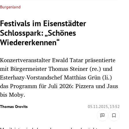
rreich Untermenü
Burgenland
rt Untermenü
Festivals im Eisenstädter
Schlosspark: „Schönes
schaft Untermenü
Wiedererkennen“
s Untermenü
Konzertveranstalter Ewald Tatar präsentierte
zeit Untermenü
mit Bürgermeister Thomas Steiner (re.) und
undheit Untermenü
Esterhazy-Vorstandschef Matthias Grün (li.)
das Programm für Juli 2026: Pizzera und Jaus
tur Untermenü
bis Moby.
nung Untermenü
Thomas Orovits
05.11.2025, 13:52
lität Untermenü