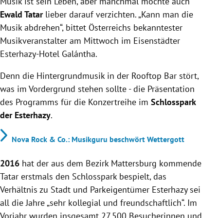
Musik ist sein Leben, aber manchmal möchte auch
Ewald Tatar
lieber darauf verzichten. „Kann man die
Musik abdrehen“, bittet Österreichs bekanntester
Musikveranstalter am Mittwoch im Eisenstädter
Esterhazy-Hotel
Galántha.
Denn die Hintergrundmusik in der
Rooftop Bar stört,
was im Vordergrund stehen sollte - die Präsentation
des Programms für die Konzertreihe im
Schlosspark
der Esterhazy
.
Nova Rock & Co.: Musikguru beschwört Wettergott
2016
hat der aus dem Bezirk Mattersburg kommende
Tatar erstmals den Schlosspark bespielt, das
Verhältnis zu Stadt und Parkeigentümer Esterhazy sei
all die Jahre „sehr kollegial und freundschaftlich“. Im
Vorjahr wurden insgesamt 27.500 Besucherinnen und