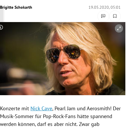
rreich Untermenü
Brigitte Schokarth
19.05.2020, 05:01
rt Untermenü
Copyright-Hinweis öffnen/schließen
schaft Untermenü
s Untermenü
zeit Untermenü
undheit Untermenü
tur Untermenü
nung Untermenü
Konzerte mit
Nick Cave
,
Pearl Jam
und
Aerosmith
! Der
Musik-Sommer für Pop-Rock-Fans hätte spannend
lität Untermenü
werden können, darf es aber nicht. Zwar gab