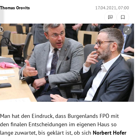
rreich Untermenü
Thomas Orovits
17.04.2021, 07:00
rt Untermenü
Copyright-Hinweis öffnen/schließen
schaft Untermenü
s Untermenü
zeit Untermenü
undheit Untermenü
tur Untermenü
nung Untermenü
Man hat den Eindruck, dass Burgenlands FPÖ mit
den finalen Entscheidungen im eigenen Haus so
lität Untermenü
lange zuwartet, bis geklärt ist, ob sich
Norbert Hofer