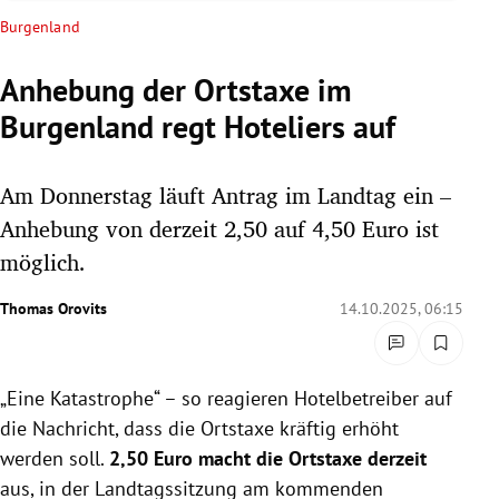
rreich Untermenü
Burgenland
rt Untermenü
Anhebung der Ortstaxe im
Burgenland regt Hoteliers auf
schaft Untermenü
s Untermenü
Am Donnerstag läuft Antrag im Landtag ein –
Anhebung von derzeit 2,50 auf 4,50 Euro ist
zeit Untermenü
möglich.
undheit Untermenü
Thomas Orovits
14.10.2025, 06:15
tur Untermenü
„Eine Katastrophe“ – so reagieren Hotelbetreiber auf
nung Untermenü
die Nachricht, dass die Ortstaxe kräftig erhöht
lität Untermenü
werden soll.
2,50 Euro macht die Ortstaxe derzeit
aus, in der Landtagssitzung am kommenden