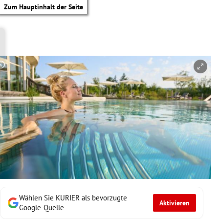
Zum Hauptinhalt der Seite
Copyright-Hinweis öffnen/schließen
Wählen Sie KURIER als bevorzugte
Aktivieren
tik Untermenü
Google-Quelle