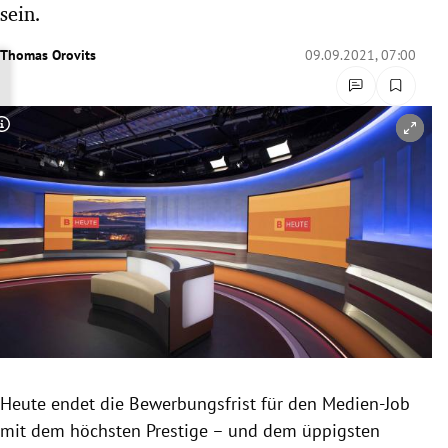
sein.
rreich Untermenü
Thomas Orovits
09.09.2021, 07:00
rt Untermenü
schaft Untermenü
Copyright-Hinweis öffnen/schließen
s Untermenü
zeit Untermenü
undheit Untermenü
tur Untermenü
nung Untermenü
Heute endet die Bewerbungsfrist für den Medien-Job
lität Untermenü
mit dem höchsten Prestige – und dem üppigsten