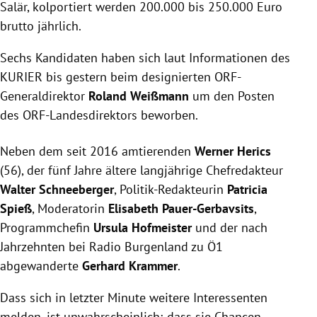
Salär, kolportiert werden 200.000 bis 250.000 Euro
brutto jährlich.
Sechs Kandidaten haben sich laut Informationen des
KURIER bis gestern beim designierten ORF-
Generaldirektor
Roland Weißmann
um den Posten
des ORF-Landesdirektors beworben.
Neben dem seit 2016 amtierenden
Werner Herics
(56), der fünf Jahre ältere langjährige Chefredakteur
Walter
Schneeberger
, Politik-Redakteurin
Patricia
Spieß
, Moderatorin
Elisabeth Pauer-Gerbavsits
,
Programmchefin
Ursula Hofmeister
und der nach
Jahrzehnten bei Radio Burgenland zu Ö1
abgewanderte
Gerhard Krammer
.
Dass sich in letzter Minute weitere Interessenten
melden, ist unwahrscheinlich; dass sie Chancen