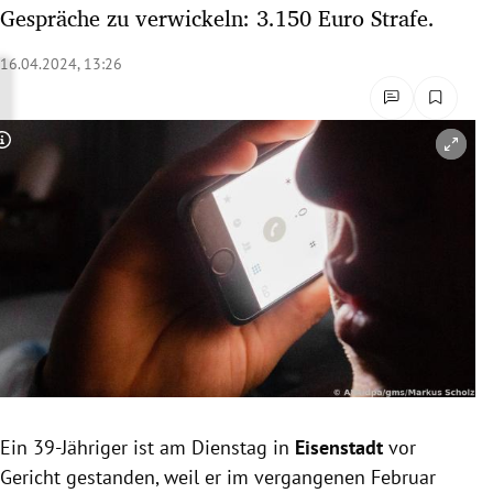
Gespräche zu verwickeln: 3.150 Euro Strafe.
rreich Untermenü
16.04.2024, 13:26
rt Untermenü
schaft Untermenü
Copyright-Hinweis öffnen/schließen
s Untermenü
zeit Untermenü
undheit Untermenü
tur Untermenü
nung Untermenü
lität Untermenü
Ein 39-Jähriger ist am Dienstag in
Eisenstadt
vor
Gericht gestanden, weil er im vergangenen Februar