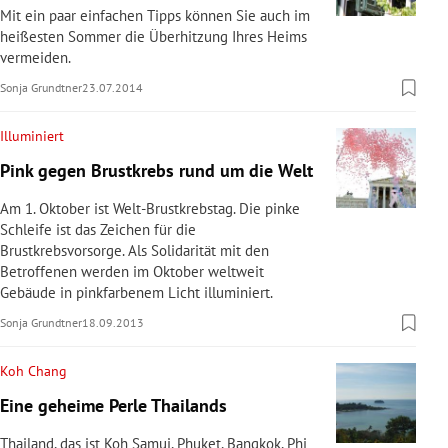
Mit ein paar einfachen Tipps können Sie auch im
rreich Untermenü
heißesten Sommer die Überhitzung Ihres Heims
vermeiden.
rt Untermenü
Sonja Grundtner
23.07.2014
schaft Untermenü
Illuminiert
s Untermenü
Pink gegen Brustkrebs rund um die Welt
Am 1. Oktober ist Welt-Brustkrebstag. Die pinke
zeit Untermenü
Schleife ist das Zeichen für die
Brustkrebsvorsorge. Als Solidarität mit den
undheit Untermenü
Betroffenen werden im Oktober weltweit
Gebäude in pinkfarbenem Licht illuminiert.
tur Untermenü
Sonja Grundtner
18.09.2013
nung Untermenü
Koh Chang
Eine geheime Perle Thailands
lität Untermenü
Thailand, das ist Koh Samui, Phuket, Bangkok, Phi