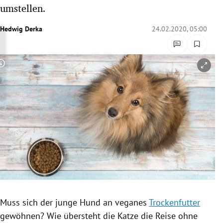
umstellen.
rreich Untermenü
Hedwig Derka
24.02.2020, 05:00
rt Untermenü
schaft Untermenü
Copyright-Hinweis öffnen/schließen
s Untermenü
zeit Untermenü
undheit Untermenü
tur Untermenü
nung Untermenü
lität Untermenü
Muss sich der junge Hund an veganes
Trockenfutter
gewöhnen? Wie übersteht die
Katze
die Reise ohne