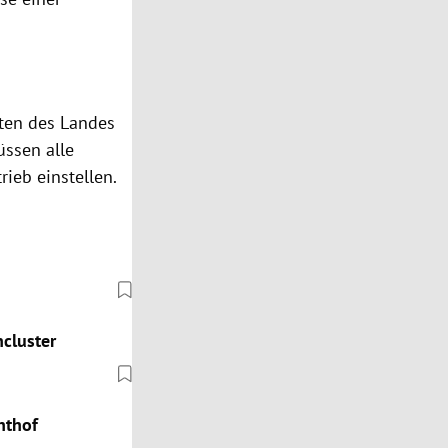
ten des Landes
ssen alle
ieb einstellen.
cluster
hthof