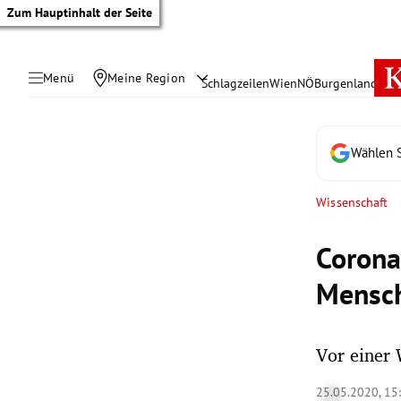
Zum Hauptinhalt der Seite
Menü
Meine Region
Schlagzeilen
Wien
NÖ
Burgenland
Öste
Wählen S
Wissenschaft
Corona
Mensc
Vor einer 
tik Untermenü
25.05.2020, 15
rreich Untermenü