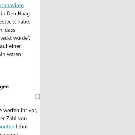
oronaviren
 in
Den Haag
esteckt habe.
h, dass
eckt wurde“,
auf einer
hin waren
agen
 werfen ihr vor,
her Zahl von
houten
lehnt
se einer