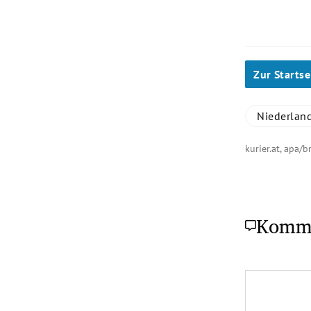
Zur Startse
Niederlan
kurier.at, apa
Komm