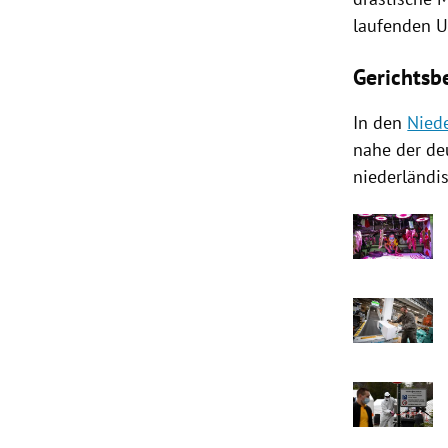
laufenden U
Gerichtsb
In den
Nied
nahe der de
niederländi