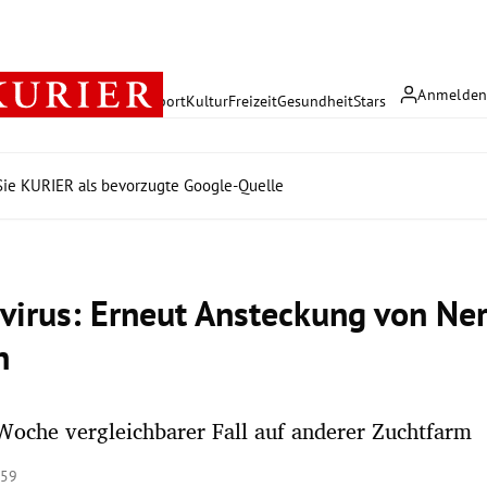
Anmelde
rreich
Politik
Wirtschaft
Sport
Kultur
Freizeit
Gesundheit
Stars
ie KURIER als bevorzugte Google-Quelle
virus: Erneut Ansteckung von Ner
h
Woche vergleichbarer Fall auf anderer Zuchtfarm
:59