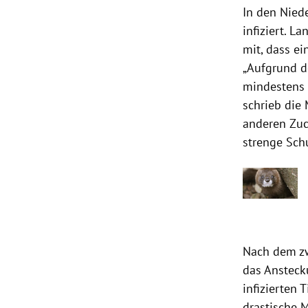
In den
Nied
infiziert. L
mit, dass e
„Aufgrund d
mindestens 
schrieb die
anderen
Zuc
strenge Sc
Nach dem zwe
das Ansteck
infizierten 
drastische 