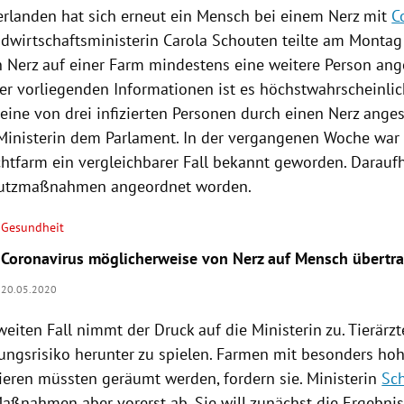
erlanden
hat sich erneut ein Mensch bei einem
Nerz
mit
C
andwirtschaftsministerin
Carola Schouten
teilte am Montag
in
Nerz
auf einer Farm mindestens eine weitere Person ang
er vorliegenden Informationen ist es höchstwahrscheinlic
eine von drei infizierten Personen durch einen
Nerz
angest
 Ministerin dem Parlament. In der vergangenen Woche war 
htfarm
ein vergleichbarer Fall bekannt geworden. Darauf
hutzmaßnahmen angeordnet worden.
Gesundheit
Coronavirus möglicherweise von Nerz auf Mensch übertr
20.05.2020
iten Fall nimmt der Druck auf die Ministerin zu. Tierärzte
ungsrisiko herunter zu spielen. Farmen mit besonders ho
Tieren müssten geräumt werden, fordern sie. Ministerin
Sc
Maßnahmen aber vorerst ab. Sie will zunächst die Ergebnis