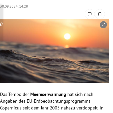
rreich Untermenü
30.09.2024, 14:28
rt Untermenü
Copyright-Hinweis öffnen/schließen
schaft Untermenü
s Untermenü
zeit Untermenü
undheit Untermenü
tur Untermenü
nung Untermenü
Das Tempo der
Meereserwärmung
hat sich nach
Angaben des EU-Erdbeobachtungsprogramms
lität Untermenü
Copernicus seit dem Jahr 2005 nahezu verdoppelt. In