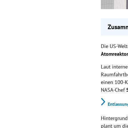
Zusamm
NASA p
Die US-Wel
Industr
Hinterg
Atomreaktor
eine Au
Laut intern
Ein Ato
wurde b
Raumfahrt
einen 100-K
NASA-Chef
Entlassun
Hintergrund
plant um di