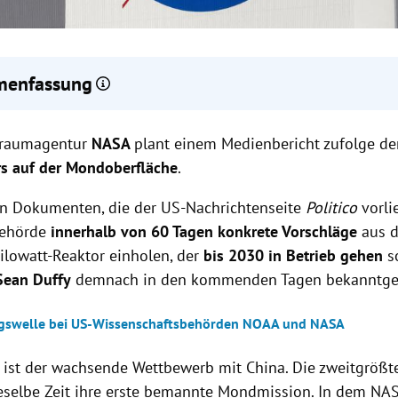
enfassung
lant Bau eines 100-Kilowatt-Atomreaktors auf dem Mond bis 2030
traumagentur
ie um Vorschläge.
NASA
plant einem Medienbericht zufolge d
rund ist der Wettbewerb mit China, das ebenfalls bemannte Mond
s auf der Mondoberfläche
.
sschlusszone durch die erste Nation mit Reaktor wird befürchtet.
en Dokumenten, die der US-Nachrichtenseite
mreaktor soll stabile Stromversorgung während der Mondnacht si
Politico
vorlie
ereits früher von Russland und NASA diskutiert.
behörde
innerhalb von 60 Tagen konkrete Vorschläge
aus d
ilowatt-Reaktor einholen, der
bis 2030 in Betrieb gehen
s
Sean Duffy
demnach in den kommenden Tagen bekanntge
gswelle bei US-Wissenschaftsbehörden NOAA und NASA
 ist der wachsende Wettbewerb mit China. Die zweitgrößte
eselbe Zeit ihre erste bemannte Mondmission. In dem NAS