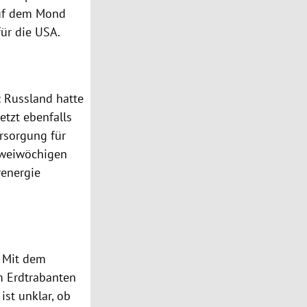
auf dem Mond
für die USA.
: Russland hatte
etzt ebenfalls
ersorgung für
zweiwöchigen
energie
: Mit dem
m Erdtrabanten
ist unklar, ob