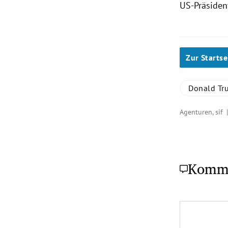
US-Präsiden
Zur Startse
Donald Tr
Agenturen, sif
Komm