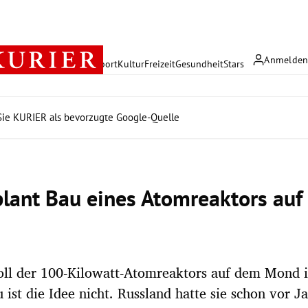
Anmelde
rreich
Politik
Wirtschaft
Sport
Kultur
Freizeit
Gesundheit
Stars
ie KURIER als bevorzugte Google-Quelle
lant Bau eines Atomreaktors au
oll der 100-Kilowatt-Atomreaktors auf dem Mond i
 ist die Idee nicht. Russland hatte sie schon vor Ja