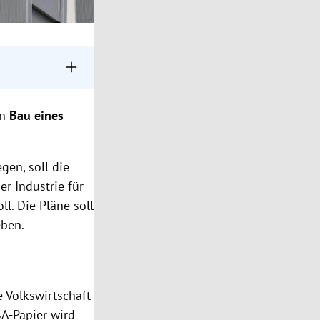
 und bittet
en
Bau eines
missionen plant;
chern; Idee
gen, soll die
er Industrie für
oll. Die Pläne soll
ben.
 Volkswirtschaft
A-Papier wird