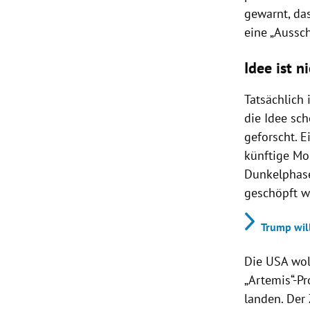
gewarnt, da
eine „Aussc
Idee ist n
Tatsächlich
die Idee sch
geforscht. E
künftige Mo
Dunkelphase
geschöpft w
Trump wil
Die USA wol
„Artemis“-P
landen. Der 