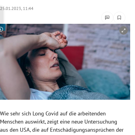
rreich Untermenü
25.01.2023, 11:44
rt Untermenü
Copyright-Hinweis öffnen/schließen
schaft Untermenü
s Untermenü
zeit Untermenü
undheit Untermenü
tur Untermenü
nung Untermenü
Wie sehr sich Long Covid auf die arbeitenden
Menschen auswirkt, zeigt eine neue Untersuchung
lität Untermenü
aus den USA, die auf Entschädigungsansprüchen der