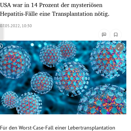
USA war in 14 Prozent der mysteriösen
rreich Untermenü
Hepatitis-Fälle eine Transplantation nötig.
rt Untermenü
07.05.2022, 10:30
schaft Untermenü
s Untermenü
Copyright-Hinweis öffnen/schließen
zeit Untermenü
undheit Untermenü
tur Untermenü
nung Untermenü
lität Untermenü
Für den Worst-Case-Fall einer Lebertransplantation