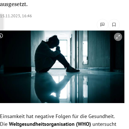
ausgesetzt.
rreich Untermenü
15.11.2023, 16:46
rt Untermenü
schaft Untermenü
Copyright-Hinweis öffnen/schließen
s Untermenü
zeit Untermenü
undheit Untermenü
tur Untermenü
nung Untermenü
Einsamkeit hat negative Folgen für die Gesundheit.
lität Untermenü
Die
Weltgesundheitsorganisation (WHO)
untersucht