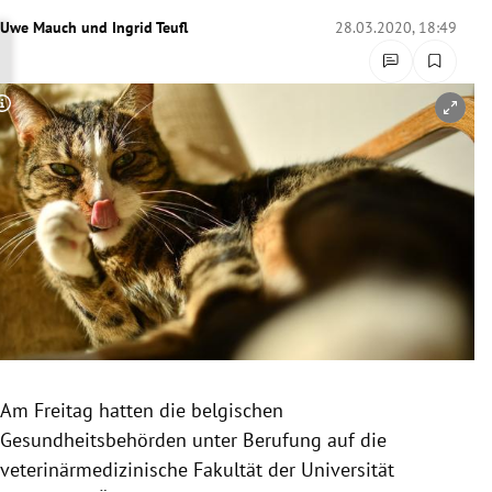
rreich Untermenü
Uwe Mauch
und
Ingrid Teufl
28.03.2020, 18:49
rt Untermenü
Copyright-Hinweis öffnen/schließen
schaft Untermenü
s Untermenü
zeit Untermenü
undheit Untermenü
tur Untermenü
nung Untermenü
Am Freitag hatten die belgischen
Gesundheitsbehörden
unter Berufung auf die
lität Untermenü
veterinärmedizinische Fakultät der
Universität