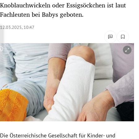
Knoblauchwickeln oder Essigsöckchen ist laut
rreich Untermenü
Fachleuten bei Babys geboten.
rt Untermenü
12.03.2025, 10:47
schaft Untermenü
s Untermenü
Copyright-Hinweis öffnen/schließen
zeit Untermenü
undheit Untermenü
tur Untermenü
nung Untermenü
lität Untermenü
Die Österreichische Gesellschaft für Kinder- und