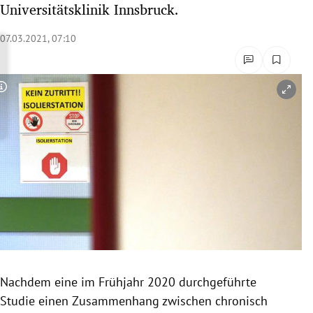
Universitätsklinik Innsbruck.
rreich Untermenü
07.03.2021, 07:10
rt Untermenü
schaft Untermenü
Copyright-Hinweis öffnen/schließen
s Untermenü
zeit Untermenü
undheit Untermenü
tur Untermenü
nung Untermenü
Nachdem eine im Frühjahr 2020 durchgeführte
lität Untermenü
Studie einen Zusammenhang zwischen chronisch